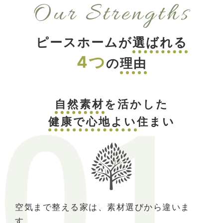
Our Strengths
ピースホームが
選ばれる
4つ
の
理由
自然素材
を活かした
健康で心地よい
住まい
空気まで整える家は、素材選びから違いま
す。