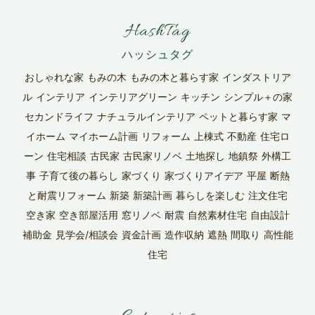
HashTag
おしゃれな家
もみの木
もみの木と暮らす家
インダストリア
ル
インテリア
インテリアグリーン
キッチン
シンプル＋の家
セカンドライフ
ナチュラルインテリア
ペットと暮らす家
マ
イホーム
マイホーム計画
リフォーム
上棟式
不動産
住宅ロ
ーン
住宅相談
古民家
古民家リノベ
土地探し
地鎮祭
外構工
事
子育て後の暮らし
家づくり
家づくりアイデア
平屋
断熱
と耐震リフォーム
新築
新築計画
暮らしを楽しむ
注文住宅
空き家
空き部屋活用
窓リノベ
耐震
自然素材住宅
自由設計
補助金
見学会/相談会
資金計画
造作収納
遮熱
間取り
高性能
住宅