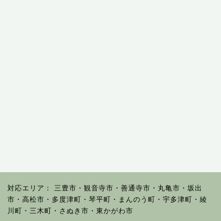
対応エリア： 三豊市・観音寺市・善通寺市・丸亀市・坂出
市・高松市・多度津町・琴平町・まんのう町・宇多津町・綾
川町・三木町・さぬき市・東かがわ市