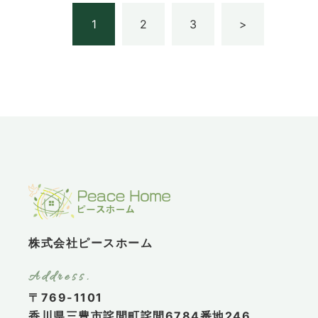
1
2
3
>
株式会社ピースホーム
〒769-1101
香川県三豊市詫間町詫間6784番地246