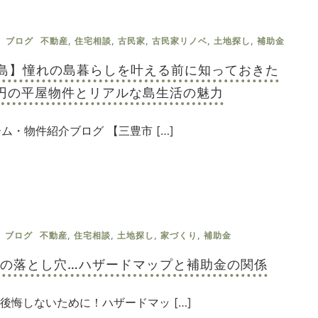
ブログ
不動産
,
住宅相談
,
古民家
,
古民家リノベ
,
土地探し
,
補助金
島】憧れの島暮らしを叶える前に知っておきた
万円の平屋物件とリアルな島生活の魅力
ホーム・物件紹介ブログ 【三豊市 […]
ブログ
不動産
,
住宅相談
,
土地探し
,
家づくり
,
補助金
選びの落とし穴…ハザードマップと補助金の関係
で後悔しないために！ハザードマッ […]