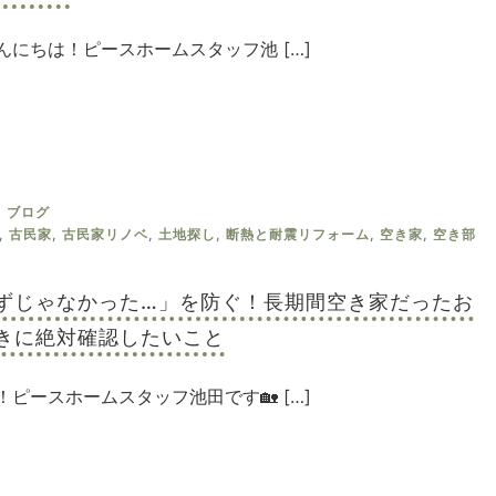
んにちは！ピースホームスタッフ池 […]
ブログ
,
古民家
,
古民家リノベ
,
土地探し
,
断熱と耐震リフォーム
,
空き家
,
空き部
ずじゃなかった…」を防ぐ！長期間空き家だったお
きに絶対確認したいこと
！ピースホームスタッフ池田です🏡 […]