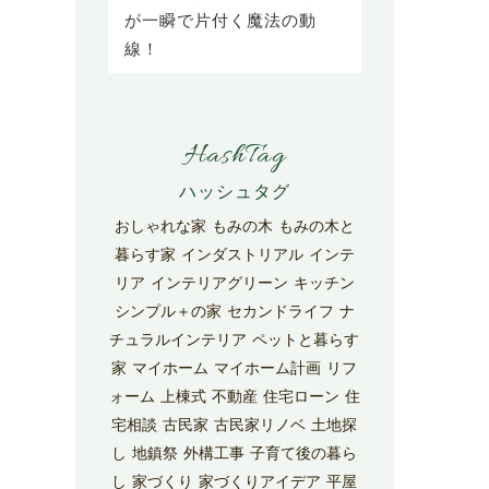
が一瞬で片付く魔法の動
線！
HashTag
おしゃれな家
もみの木
もみの木と
暮らす家
インダストリアル
インテ
リア
インテリアグリーン
キッチン
シンプル＋の家
セカンドライフ
ナ
チュラルインテリア
ペットと暮らす
家
マイホーム
マイホーム計画
リフ
ォーム
上棟式
不動産
住宅ローン
住
宅相談
古民家
古民家リノベ
土地探
し
地鎮祭
外構工事
子育て後の暮ら
し
家づくり
家づくりアイデア
平屋