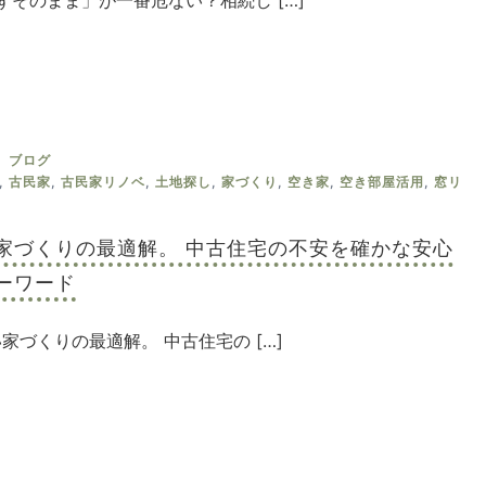
ずそのまま」が一番危ない？相続し […]
ブログ
,
古民家
,
古民家リノベ
,
土地探し
,
家づくり
,
空き家
,
空き部屋活用
,
窓リ
家づくりの最適解。 中古住宅の不安を確かな安心
ーワード
い家づくりの最適解。 中古住宅の […]