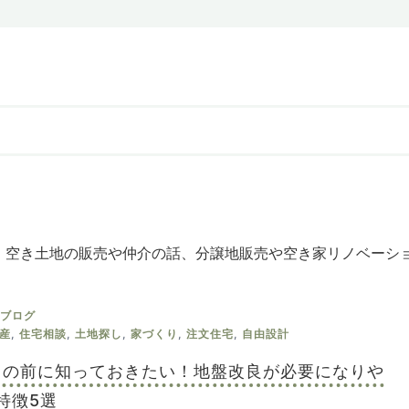
、空き土地の販売や仲介の話、分譲地販売や空き家リノベーシ
ブログ
産
,
住宅相談
,
土地探し
,
家づくり
,
注文住宅
,
自由設計
探しの前に知っておきたい！地盤改良が必要になりや
特徴5選