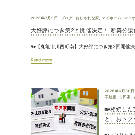
2026年7月9日
ブログ
おしゃれな家
,
マイホーム
,
マイ
大好評につき第2回開催決定！ 新築分
🏡【丸亀市川西町南】大好評につき第2回開催決 
Read more
2026年6月30日
不動産
,
古民家
,
🏡相続し
と、おトク