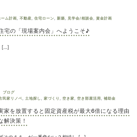
ホーム計画
,
不動産
,
住宅ローン
,
新築
,
見学会/相談会
,
資金計画
譲住宅の「現場案内会」へようこそ♪
[…]
ブログ
古民家リノベ
,
土地探し
,
家づくり
,
空き家
,
空き部屋活用
,
補助金
た実家を放置すると固定資産税が最大6倍になる理由
な解決策！