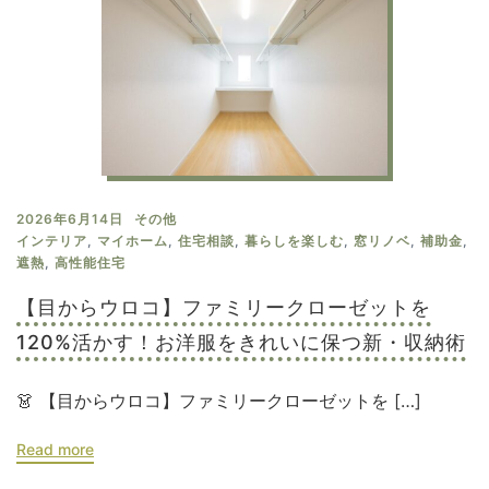
2026年6月14日
その他
インテリア
,
マイホーム
,
住宅相談
,
暮らしを楽しむ
,
窓リノベ
,
補助金
,
遮熱
,
高性能住宅
【目からウロコ】ファミリークローゼットを
120%活かす！お洋服をきれいに保つ新・収納術
👗 【目からウロコ】ファミリークローゼットを […]
Read more