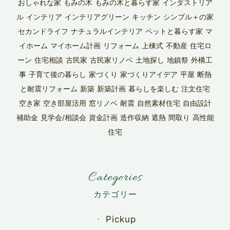
おしゃれな家
もみの木
もみの木と暮らす家
インダストリア
ル
インテリア
インテリアグリーン
キッチン
シンプル＋の家
セカンドライフ
ナチュラルインテリア
ペットと暮らす家
マ
イホーム
マイホーム計画
リフォーム
上棟式
不動産
住宅ロ
ーン
住宅相談
古民家
古民家リノベ
土地探し
地鎮祭
外構工
事
子育て後の暮らし
家づくり
家づくりアイデア
平屋
断熱
と耐震リフォーム
新築
新築計画
暮らしを楽しむ
注文住宅
空き家
空き部屋活用
窓リノベ
耐震
自然素材住宅
自由設計
補助金
見学会/相談会
資金計画
造作収納
遮熱
間取り
高性能
住宅
Categories
Pickup