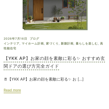
2026年7月16日
ブログ
インテリア
,
マイホーム計画
,
家づくり
,
新築計画
,
暮らしを楽しむ
,
高
性能住宅
【YKK AP】お家の顔を素敵に彩る✨ おすすめ玄
関ドアの選び方完全ガイド
🚪【YKK AP】お家の顔を素敵に彩る✨ お […]
Read more