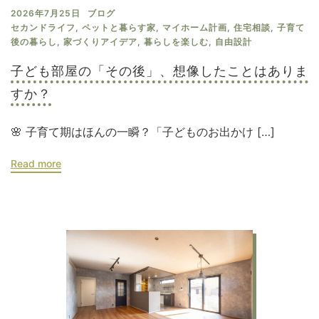
2026年7月25日
ブログ
セカンドライフ
,
ペットと暮らす家
,
マイホーム計画
,
住宅相談
,
子育て
後の暮らし
,
家づくりアイデア
,
暮らしを楽しむ
,
自由設計
子ども部屋の「その後」、想像したことはありま
すか？
🌸 子育て期はほんの一瞬？「子どものお出かけ […]
Read more