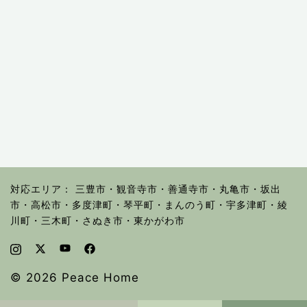
対応エリア： 三豊市・観音寺市・善通寺市・丸亀市・坂出
市・高松市・多度津町・琴平町・まんのう町・宇多津町・綾
川町・三木町・さぬき市・東かがわ市
© 2026 Peace Home