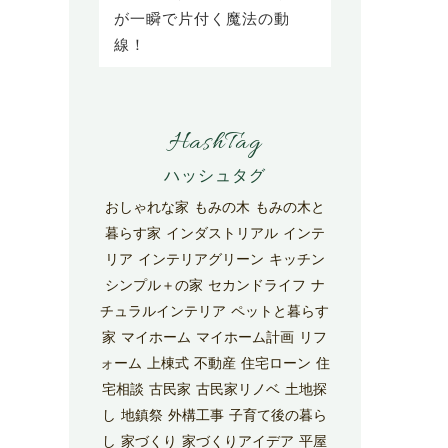
が一瞬で片付く魔法の動
線！
HashTag
おしゃれな家
もみの木
もみの木と
暮らす家
インダストリアル
インテ
リア
インテリアグリーン
キッチン
シンプル＋の家
セカンドライフ
ナ
チュラルインテリア
ペットと暮らす
家
マイホーム
マイホーム計画
リフ
ォーム
上棟式
不動産
住宅ローン
住
宅相談
古民家
古民家リノベ
土地探
し
地鎮祭
外構工事
子育て後の暮ら
し
家づくり
家づくりアイデア
平屋