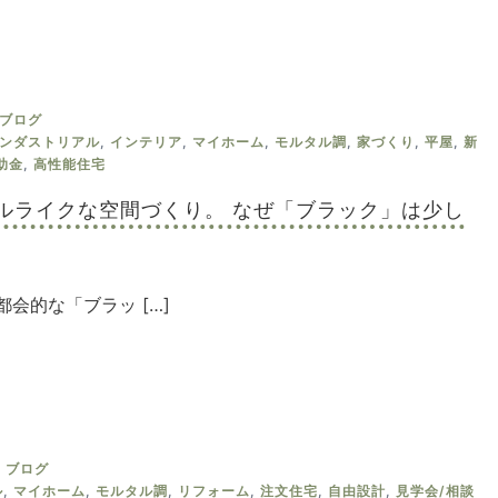
ブログ
ンダストリアル
,
インテリア
,
マイホーム
,
モルタル調
,
家づくり
,
平屋
,
新
助金
,
高性能住宅
ルライクな空間づくり。 なぜ「ブラック」は少し
ips 都会的な「ブラッ […]
ブログ
ル
,
マイホーム
,
モルタル調
,
リフォーム
,
注文住宅
,
自由設計
,
見学会/相談