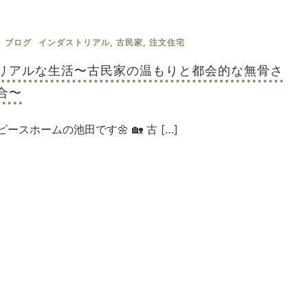
ブログ
インダストリアル
,
古民家
,
注文住宅
リアルな生活〜古民家の温もりと都会的な無骨さ
合〜
ースホームの池田です🌼 🏡 古 […]