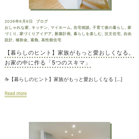
2026年6月6日
ブログ
おしゃれな家
,
キッチン
,
マイホーム
,
住宅相談
,
子育て後の暮らし
,
家
づくり
,
家づくりアイデア
,
新築計画
,
暮らしを楽しむ
,
注文住宅
,
自由
設計
,
補助金
,
遮熱
,
高性能住宅
【暮らしのヒント】家族がもっと愛おしくなる。
お家の中に作る「5つのスキマ」
☕【暮らしのヒント】家族がもっと愛おしくなる […]
Read more