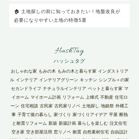
🏠 土地探しの前に知っておきたい！地盤改良が
必要になりやすい土地の特徴5選
HashTag
おしゃれな家
もみの木
もみの木と暮らす家
インダストリア
ル
インテリア
インテリアグリーン
キッチン
シンプル＋の家
セカンドライフ
ナチュラルインテリア
ペットと暮らす家
マ
イホーム
マイホーム計画
リフォーム
上棟式
不動産
住宅ロ
ーン
住宅相談
古民家
古民家リノベ
土地探し
地鎮祭
外構工
事
子育て後の暮らし
家づくり
家づくりアイデア
平屋
断熱
と耐震リフォーム
新築
新築計画
暮らしを楽しむ
注文住宅
空き家
空き部屋活用
窓リノベ
耐震
自然素材住宅
自由設計