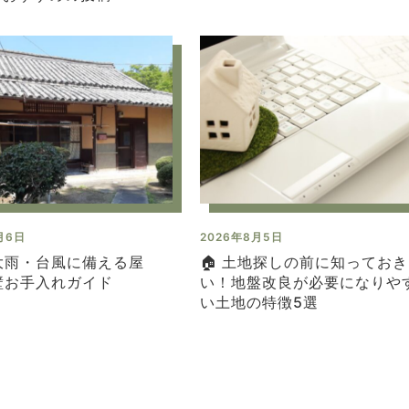
月6日
2026年8月5日
大雨・台風に備える屋
🏠 土地探しの前に知ってお
壁お手入れガイド
い！地盤改良が必要になりや
い土地の特徴5選