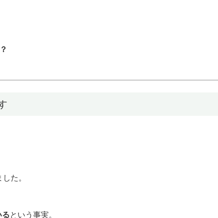
？
す
ました。
いる
という事実。