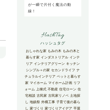
が一瞬で片付く魔法の動
線！
HashTag
おしゃれな家
もみの木
もみの木と
暮らす家
インダストリアル
インテ
リア
インテリアグリーン
キッチン
シンプル＋の家
セカンドライフ
ナ
チュラルインテリア
ペットと暮らす
家
マイホーム
マイホーム計画
リフ
ォーム
上棟式
不動産
住宅ローン
住
宅相談
古民家
古民家リノベ
土地探
し
地鎮祭
外構工事
子育て後の暮ら
し
家づくり
家づくりアイデア
平屋