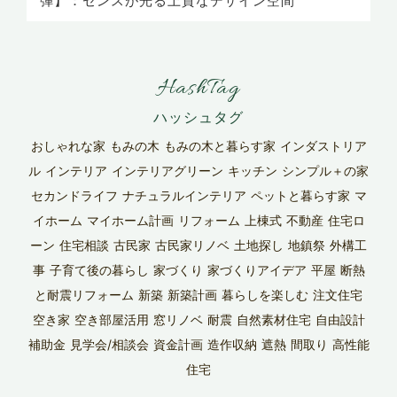
弾】：センスが光る上質なデザイン空間
HashTag
おしゃれな家
もみの木
もみの木と暮らす家
インダストリア
ル
インテリア
インテリアグリーン
キッチン
シンプル＋の家
セカンドライフ
ナチュラルインテリア
ペットと暮らす家
マ
イホーム
マイホーム計画
リフォーム
上棟式
不動産
住宅ロ
ーン
住宅相談
古民家
古民家リノベ
土地探し
地鎮祭
外構工
事
子育て後の暮らし
家づくり
家づくりアイデア
平屋
断熱
と耐震リフォーム
新築
新築計画
暮らしを楽しむ
注文住宅
空き家
空き部屋活用
窓リノベ
耐震
自然素材住宅
自由設計
補助金
見学会/相談会
資金計画
造作収納
遮熱
間取り
高性能
住宅