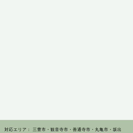
対応エリア： 三豊市・観音寺市・善通寺市・丸亀市・坂出