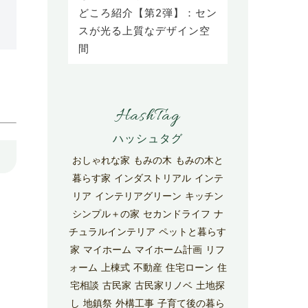
どころ紹介【第2弾】：セン
スが光る上質なデザイン空
間
HashTag
おしゃれな家
もみの木
もみの木と
暮らす家
インダストリアル
インテ
リア
インテリアグリーン
キッチン
シンプル＋の家
セカンドライフ
ナ
チュラルインテリア
ペットと暮らす
家
マイホーム
マイホーム計画
リフ
ォーム
上棟式
不動産
住宅ローン
住
宅相談
古民家
古民家リノベ
土地探
し
地鎮祭
外構工事
子育て後の暮ら