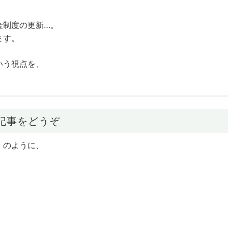
金制度の更新…。
ます。
いう視点を、
。
の記事をどうぞ
」のように、