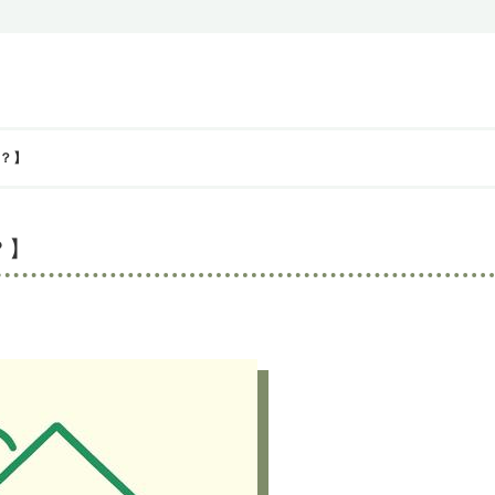
？】
？】