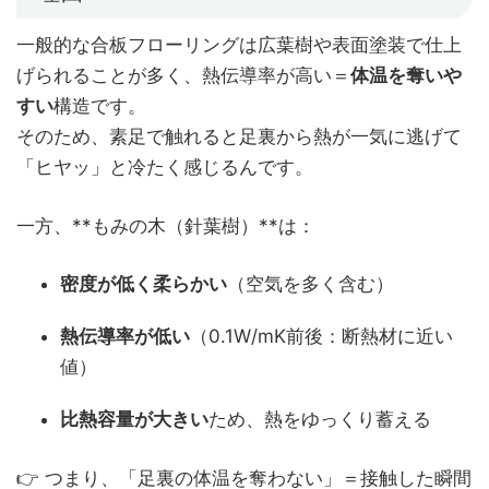
一般的な合板フローリングは広葉樹や表面塗装で仕上
げられることが多く、熱伝導率が高い＝
体温を奪いや
すい
構造です。
そのため、素足で触れると足裏から熱が一気に逃げて
「ヒヤッ」と冷たく感じるんです。
一方、**もみの木（針葉樹）**は：
密度が低く柔らかい
（空気を多く含む）
熱伝導率が低い
（0.1W/mK前後：断熱材に近い
値）
比熱容量が大きい
ため、熱をゆっくり蓄える
👉 つまり、「足裏の体温を奪わない」＝接触した瞬間