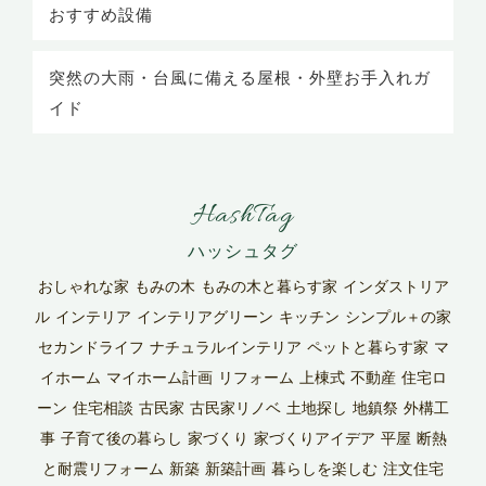
おすすめ設備
突然の大雨・台風に備える屋根・外壁お手入れガ
イド
HashTag
おしゃれな家
もみの木
もみの木と暮らす家
インダストリア
ル
インテリア
インテリアグリーン
キッチン
シンプル＋の家
セカンドライフ
ナチュラルインテリア
ペットと暮らす家
マ
イホーム
マイホーム計画
リフォーム
上棟式
不動産
住宅ロ
ーン
住宅相談
古民家
古民家リノベ
土地探し
地鎮祭
外構工
事
子育て後の暮らし
家づくり
家づくりアイデア
平屋
断熱
と耐震リフォーム
新築
新築計画
暮らしを楽しむ
注文住宅