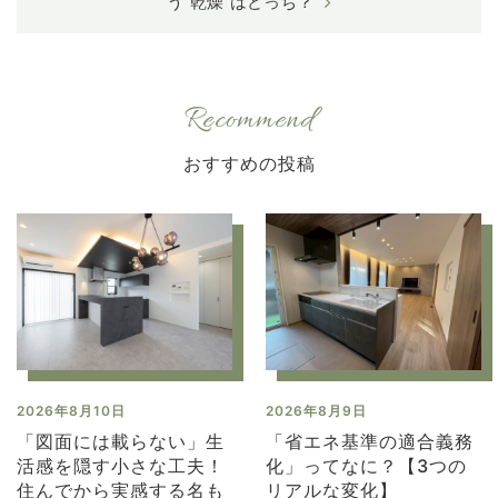
う“乾燥”はどっち？
Recommend
2026年8月10日
2026年8月9日
「図面には載らない」生
「省エネ基準の適合義務
活感を隠す小さな工夫！
化」ってなに？【3つの
住んでから実感する名も
リアルな変化】