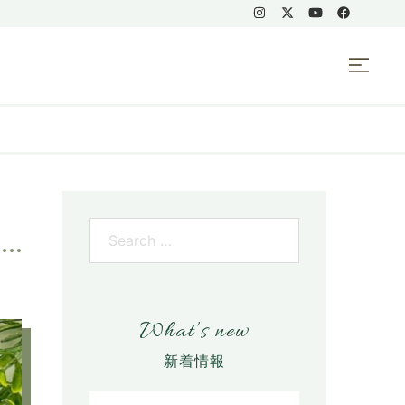
コ
What’s new