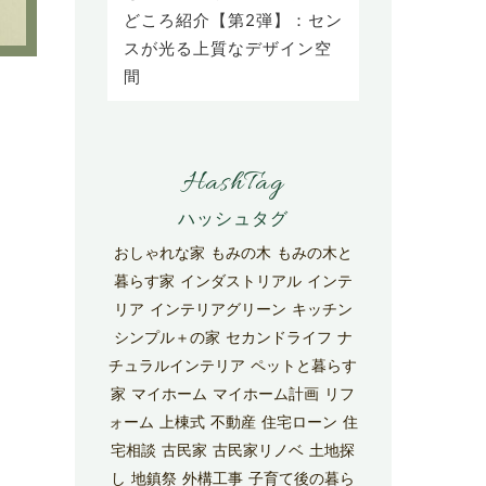
どころ紹介【第2弾】：セン
スが光る上質なデザイン空
間
HashTag
おしゃれな家
もみの木
もみの木と
暮らす家
インダストリアル
インテ
リア
インテリアグリーン
キッチン
シンプル＋の家
セカンドライフ
ナ
チュラルインテリア
ペットと暮らす
家
マイホーム
マイホーム計画
リフ
ォーム
上棟式
不動産
住宅ローン
住
宅相談
古民家
古民家リノベ
土地探
し
地鎮祭
外構工事
子育て後の暮ら