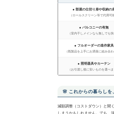
● 部屋の仕切り扉や収納の
（ロールスクリーン等で代用可
● バルコニーの有無
（室内干しメインなら無しでも快
● フルオーダーの造作家具
（既製品を上手にお洒落に組み合わ
● 照明器具やカーテン
（お引渡し後に安いものを選べま
🌸 これからの暮らし
減額調整（コストダウン）と聞
しまうかもしれません。でも、