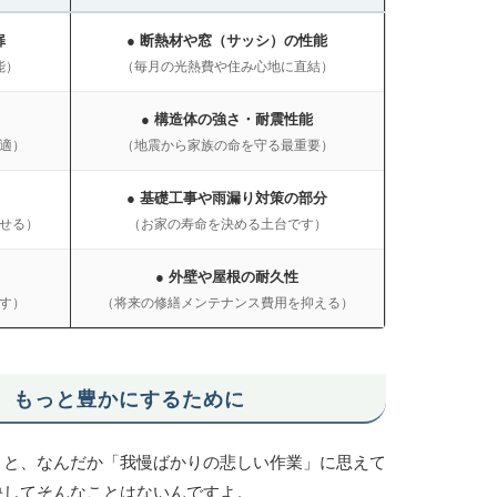
扉
● 断熱材や窓（サッシ）の性能
能）
（毎月の光熱費や住み心地に直結）
● 構造体の強さ・耐震性能
適）
（地震から家族の命を守る最重要）
● 基礎工事や雨漏り対策の部分
せる）
（お家の寿命を決める土台です）
● 外壁や屋根の耐久性
す）
（将来の修繕メンテナンス費用を抑える）
を、もっと豊かにするために
くと、なんだか「我慢ばかりの悲しい作業」に思えて
決してそんなことはないんですよ。