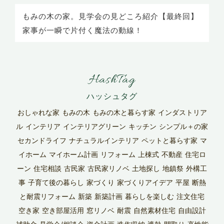
もみの木の家。見学会の見どころ紹介【最終回】
家事が一瞬で片付く魔法の動線！
HashTag
おしゃれな家
もみの木
もみの木と暮らす家
インダストリア
ル
インテリア
インテリアグリーン
キッチン
シンプル＋の家
セカンドライフ
ナチュラルインテリア
ペットと暮らす家
マ
イホーム
マイホーム計画
リフォーム
上棟式
不動産
住宅ロ
ーン
住宅相談
古民家
古民家リノベ
土地探し
地鎮祭
外構工
事
子育て後の暮らし
家づくり
家づくりアイデア
平屋
断熱
と耐震リフォーム
新築
新築計画
暮らしを楽しむ
注文住宅
空き家
空き部屋活用
窓リノベ
耐震
自然素材住宅
自由設計