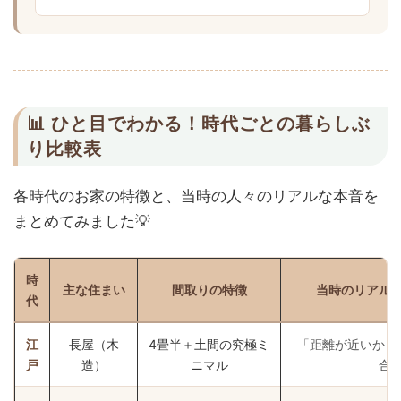
📊 ひと目でわかる！時代ごとの暮らしぶ
り比較表
各時代のお家の特徴と、当時の人々のリアルな本音を
まとめてみました💡
時
主な住まい
間取りの特徴
当時のリアル
代
江
長屋（木
4畳半＋土間の究極ミ
「距離が近いから
戸
造）
ニマル
合