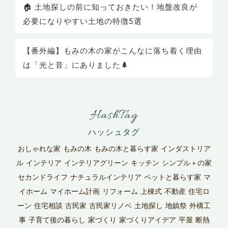
🏠 土地探しの前に知っておきたい！地盤改良が
必要になりやすい土地の特徴5選
【番外編】もみの木の家がこんなに落ち着く理由
は「光と音」にありました🌲
HashTag
おしゃれな家
もみの木
もみの木と暮らす家
インダストリア
ル
インテリア
インテリアグリーン
キッチン
シンプル＋の家
セカンドライフ
ナチュラルインテリア
ペットと暮らす家
マ
イホーム
マイホーム計画
リフォーム
上棟式
不動産
住宅ロ
ーン
住宅相談
古民家
古民家リノベ
土地探し
地鎮祭
外構工
事
子育て後の暮らし
家づくり
家づくりアイデア
平屋
断熱