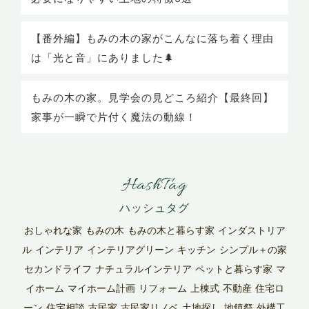
【番外編】もみの木の家がこんなに落ち着く理由
は「光と音」にありました🌲
もみの木の家。見学会の見どころ紹介【最終回】
家事が一瞬で片付く魔法の動線！
HashTag
おしゃれな家
もみの木
もみの木と暮らす家
インダストリア
ル
インテリア
インテリアグリーン
キッチン
シンプル＋の家
セカンドライフ
ナチュラルインテリア
ペットと暮らす家
マ
イホーム
マイホーム計画
リフォーム
上棟式
不動産
住宅ロ
ーン
住宅相談
古民家
古民家リノベ
土地探し
地鎮祭
外構工