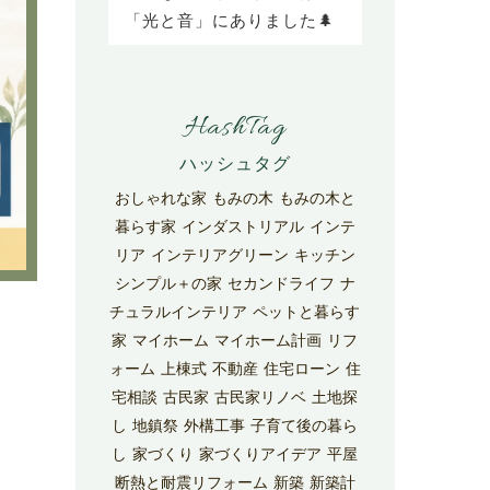
「光と音」にありました🌲
HashTag
おしゃれな家
もみの木
もみの木と
暮らす家
インダストリアル
インテ
リア
インテリアグリーン
キッチン
シンプル＋の家
セカンドライフ
ナ
チュラルインテリア
ペットと暮らす
家
マイホーム
マイホーム計画
リフ
ォーム
上棟式
不動産
住宅ローン
住
宅相談
古民家
古民家リノベ
土地探
し
地鎮祭
外構工事
子育て後の暮ら
し
家づくり
家づくりアイデア
平屋
断熱と耐震リフォーム
新築
新築計