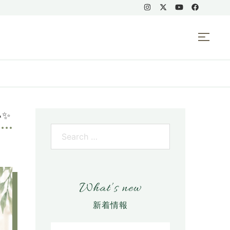
い✨
What’s new