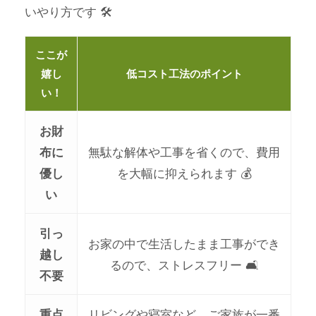
いやり方です 🛠️
ここが
嬉し
低コスト工法のポイント
い！
お財
無駄な解体や工事を省くので、費用
布に
を大幅に抑えられます 💰
優し
い
引っ
お家の中で生活したまま工事ができ
越し
るので、ストレスフリー 🛋️
不要
リビングや寝室など、ご家族が一番
重点