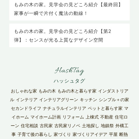
もみの木の家。見学会の見どころ紹介【最終回】
家事が一瞬で片付く魔法の動線！
もみの木の家。見学会の見どころ紹介【第2
弾】：センスが光る上質なデザイン空間
HashTag
おしゃれな家
もみの木
もみの木と暮らす家
インダストリア
ル
インテリア
インテリアグリーン
キッチン
シンプル＋の家
セカンドライフ
ナチュラルインテリア
ペットと暮らす家
マ
イホーム
マイホーム計画
リフォーム
上棟式
不動産
住宅ロ
ーン
住宅相談
古民家
古民家リノベ
土地探し
地鎮祭
外構工
事
子育て後の暮らし
家づくり
家づくりアイデア
平屋
断熱