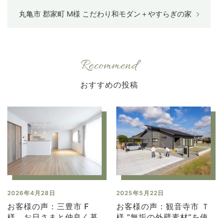
丸亀市 郡家町 M様 こだわり和モダン＋やすらぎの家
Recommend
2026年4月28日
2025年5月22日
お客様の声：三豊市 F
お客様の声：観音寺市 Ｔ
様 お日さまと仲良く暮
様 ”無垢の外壁素材”を使