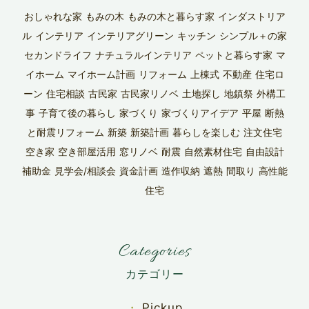
おしゃれな家
もみの木
もみの木と暮らす家
インダストリア
ル
インテリア
インテリアグリーン
キッチン
シンプル＋の家
セカンドライフ
ナチュラルインテリア
ペットと暮らす家
マ
イホーム
マイホーム計画
リフォーム
上棟式
不動産
住宅ロ
ーン
住宅相談
古民家
古民家リノベ
土地探し
地鎮祭
外構工
事
子育て後の暮らし
家づくり
家づくりアイデア
平屋
断熱
と耐震リフォーム
新築
新築計画
暮らしを楽しむ
注文住宅
空き家
空き部屋活用
窓リノベ
耐震
自然素材住宅
自由設計
補助金
見学会/相談会
資金計画
造作収納
遮熱
間取り
高性能
住宅
Categories
Pickup