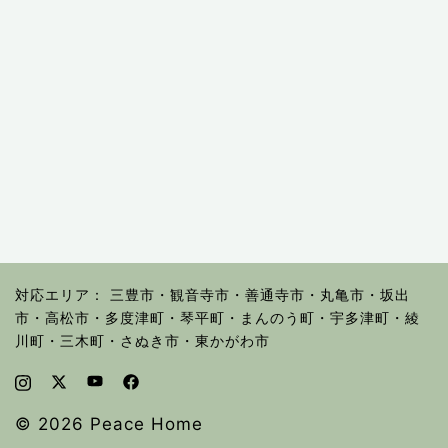
対応エリア： 三豊市・観音寺市・善通寺市・丸亀市・坂出
市・高松市・多度津町・琴平町・まんのう町・宇多津町・綾
川町・三木町・さぬき市・東かがわ市
© 2026 Peace Home