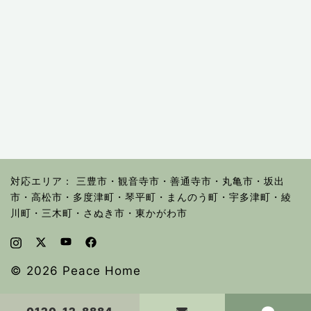
対応エリア： 三豊市・観音寺市・善通寺市・丸亀市・坂出
市・高松市・多度津町・琴平町・まんのう町・宇多津町・綾
川町・三木町・さぬき市・東かがわ市
© 2026 Peace Home