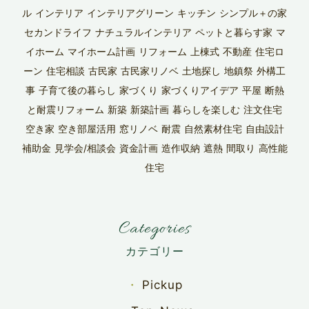
ル
インテリア
インテリアグリーン
キッチン
シンプル＋の家
セカンドライフ
ナチュラルインテリア
ペットと暮らす家
マ
イホーム
マイホーム計画
リフォーム
上棟式
不動産
住宅ロ
ーン
住宅相談
古民家
古民家リノベ
土地探し
地鎮祭
外構工
事
子育て後の暮らし
家づくり
家づくりアイデア
平屋
断熱
と耐震リフォーム
新築
新築計画
暮らしを楽しむ
注文住宅
空き家
空き部屋活用
窓リノベ
耐震
自然素材住宅
自由設計
補助金
見学会/相談会
資金計画
造作収納
遮熱
間取り
高性能
住宅
Categories
Pickup